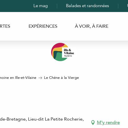
Le mag
Balades et randonnées
RTES
EXPÉRIENCES
À VOIR, À FAIRE
moine en Ille-et-Vilaine
Le Chêne à la Vierge
e-Bretagne, Lieu-dit La Petite Rocherie,
M'y rendre