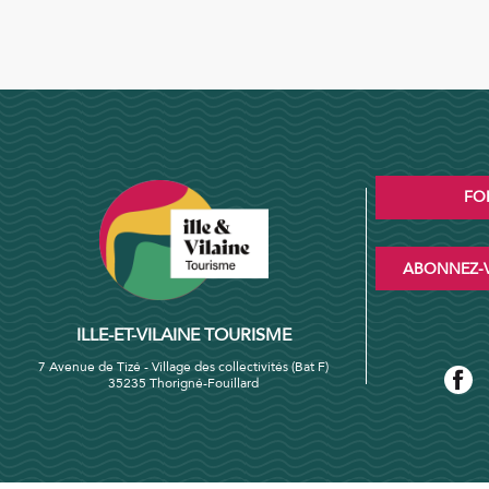
FO
ABONNEZ-V
ILLE-ET-VILAINE TOURISME
7 Avenue de Tizé - Village des collectivités (Bat F)
35235 Thorigné-Fouillard