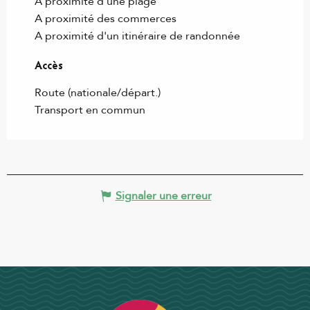
A proximité d'une plage
A proximité des commerces
A proximité d'un itinéraire de randonnée
Accès
Accès
Route (nationale/départ.)
Transport en commun
Signaler une erreur