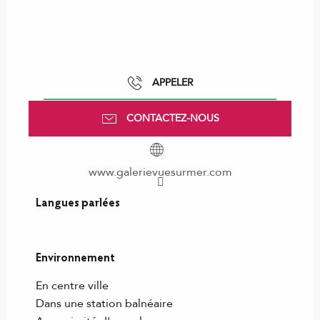
APPELER
CONTACTEZ-NOUS
www.galerievuesurmer.com
Langues parlées
Langues parlées
Environnement
Environnement
En centre ville
Dans une station balnéaire