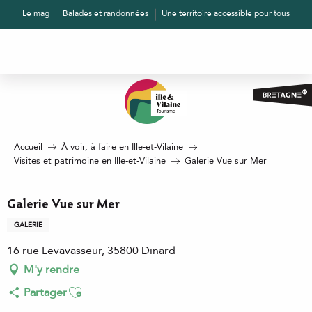
Aller
Le mag
Balades et randonnées
Une territoire accessible pour tous
au
contenu
principal
Accueil
À voir, à faire en Ille-et-Vilaine
Visites et patrimoine en Ille-et-Vilaine
Galerie Vue sur Mer
Galerie Vue sur Mer
GALERIE
16 rue Levavasseur, 35800 Dinard
M'y rendre
Ajouter aux favoris
Partager