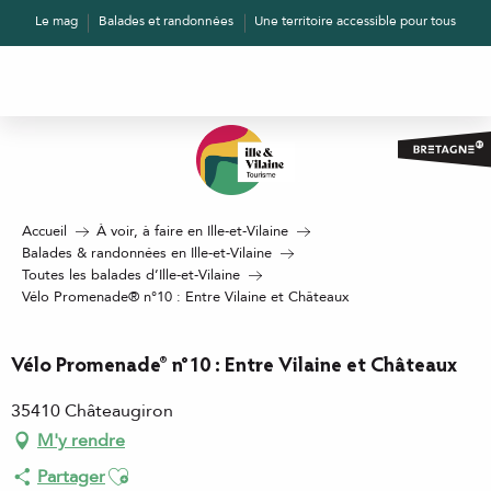
Aller
Le mag
Balades et randonnées
Une territoire accessible pour tous
au
contenu
principal
Accueil
À voir, à faire en Ille-et-Vilaine
Balades & randonnées en Ille-et-Vilaine
Toutes les balades d’Ille-et-Vilaine
Vélo Promenade® n°10 : Entre Vilaine et Châteaux
Vélo Promenade® n°10 : Entre Vilaine et Châteaux
35410 Châteaugiron
M'y rendre
Ajouter aux favoris
Partager