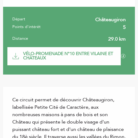
Départ
Châteaugiron
Informations pratiques
Points d'intérêt
5
Distance
29.0 km
Documentation
VÉLO-PROMENADE N°10 ENTRE VILAINE ET
SECTI
CHÂTEAUX
Description
Ce circuit permet de découvrir Châteaugiron, 
labellisée Petite Cité de Caractère, aux 
nombreuses maisons à pans de bois et son 
Château qui présente le double visage d'un 
puissant château fort et d'un château de plaisance 
du 18è siècle. Il traverse aussi les vallées du Rimon, 