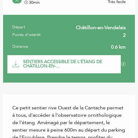
Très facile
30min
Départ
Châtillon-en-Vendelais
Informations pratiques
Points d'intérêt
2
Distance
0.6 km
Documentation
SENTIERS ACCESSIBLE DE L'ÉTANG DE
SECTI
CHÂTILLON-EN-...
Description
Ce petit sentier rive Ouest de la Cantache permet 
à tous, d'accéder à l'observatoire ornithologique 
de l'étang. Aménagé par le département, le 
sentier mesure à peine 600m au départ du parking 
de l'Ecoublere. Prendre le temps, profiter du 