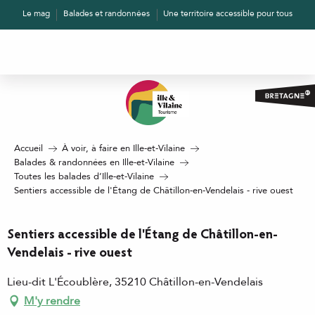
Aller
Le mag
Balades et randonnées
Une territoire accessible pour tous
au
contenu
principal
Accueil
À voir, à faire en Ille-et-Vilaine
Balades & randonnées en Ille-et-Vilaine
Toutes les balades d’Ille-et-Vilaine
Sentiers accessible de l'Étang de Châtillon-en-Vendelais - rive ouest
Sentiers accessible de l'Étang de Châtillon-en-
Vendelais - rive ouest
Lieu-dit L'Écoublère, 35210 Châtillon-en-Vendelais
M'y rendre