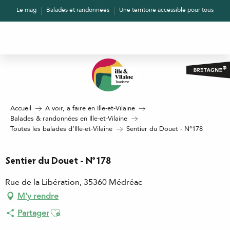
Aller
Le mag
Balades et randonnées
Une territoire accessible pour tous
au
contenu
principal
Accueil
À voir, à faire en Ille-et-Vilaine
Balades & randonnées en Ille-et-Vilaine
Toutes les balades d’Ille-et-Vilaine
Sentier du Douet - N°178
Sentier du Douet - N°178
Rue de la Libération, 35360 Médréac
M'y rendre
Ajouter aux favoris
Partager