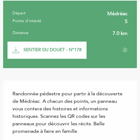
Départ
Médréac
Informations pratiques
Points d'intérêt
5
Distance
7.0 km
Documentation
SECTI
SENTIER DU DOUET - N°178
Description
Randonnée pédestre pour partir à la découverte 
de Médréac. A chacun des points, un panneau 
vous contera des histoires et informations 
historiques. Scannez les QR codes sur les 
panneaux pour découvrir les récits. Belle 
promenade à faire en famille.