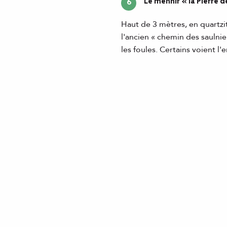
Le menhir « la Pierre 
6
Haut de 3 mètres, en quartzit
l'ancien « chemin des saulnie
les foules. Certains voient 