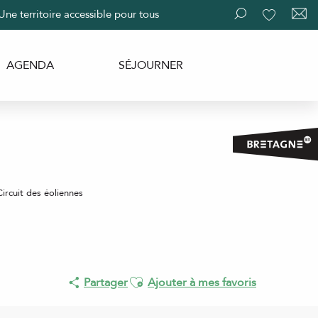
Une territoire accessible pour tous
Recherche
Voir les fav
AGENDA
SÉJOURNER
Circuit des éoliennes
Ajouter aux favoris
Partager
Ajouter à mes favoris