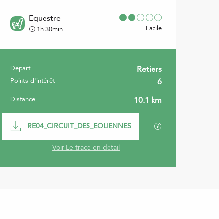
Equestre
Facile
1h 30min
Départ
Retiers
Informations pratiques
Points d'intérêt
6
Distance
10.1 km
Documentation
SECTIONS.TOURI
RE04_CIRCUIT_DES_EOLIENNES
Voir Le tracé en détail