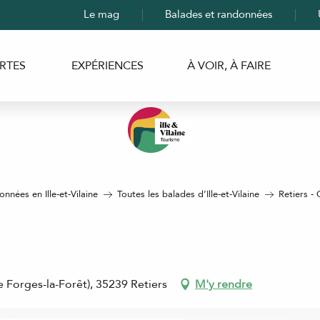
Le mag
Balades et randonnées
RTES
EXPÉRIENCES
À VOIR, À FAIRE
nnées en Ille-et-Vilaine
Toutes les balades d’Ille-et-Vilaine
Retiers - 
 Forges-la-Forêt), 35239 Retiers
M'y rendre