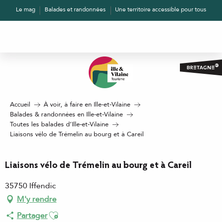
Aller
Le mag
Balades et randonnées
Une territoire accessible pour tous
au
contenu
principal
Accueil
À voir, à faire en Ille-et-Vilaine
Balades & randonnées en Ille-et-Vilaine
Toutes les balades d’Ille-et-Vilaine
Liaisons vélo de Trémelin au bourg et à Careil
Liaisons vélo de Trémelin au bourg et à Careil
35750 Iffendic
M'y rendre
Ajouter aux favoris
Partager