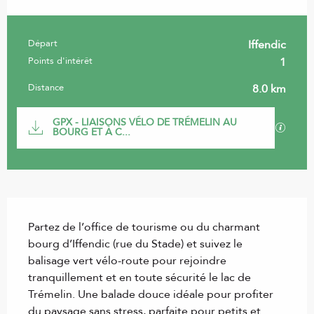
Départ
Iffendic
Informations pratiques
Points d'intérêt
1
Distance
8.0 km
Documentation
GPX - LIAISONS VÉLO DE TRÉMELIN AU
SECTI
BOURG ET À C...
Description
Partez de l’office de tourisme ou du charmant 
bourg d’Iffendic (rue du Stade) et suivez le 
balisage vert vélo-route pour rejoindre 
tranquillement et en toute sécurité le lac de 
Trémelin. Une balade douce idéale pour profiter 
du paysage sans stress, parfaite pour petits et 