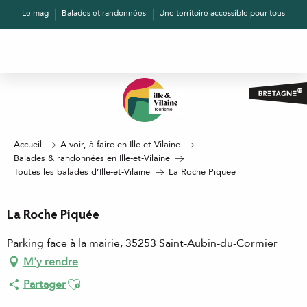
Aller
Le mag
Balades et randonnées
Une territoire accessible pour tous
au
contenu
principal
Accueil
À voir, à faire en Ille-et-Vilaine
Balades & randonnées en Ille-et-Vilaine
Toutes les balades d’Ille-et-Vilaine
La Roche Piquée
La Roche Piquée
Parking face à la mairie, 35253 Saint-Aubin-du-Cormier
M'y rendre
Ajouter aux favoris
Partager