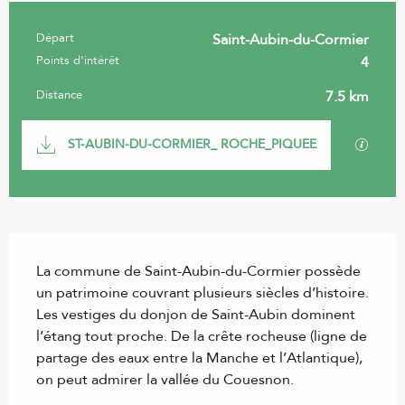
Départ
Saint-Aubin-du-Cormier
Informations pratiques
Points d'intérêt
4
Distance
7.5 km
Documentation
SECTI
ST-AUBIN-DU-CORMIER_ ROCHE_PIQUEE
Description
La commune de Saint-Aubin-du-Cormier possède 
un patrimoine couvrant plusieurs siècles d’histoire. 
Les vestiges du donjon de Saint-Aubin dominent 
l’étang tout proche. De la crête rocheuse (ligne de 
partage des eaux entre la Manche et l’Atlantique), 
on peut admirer la vallée du Couesnon.