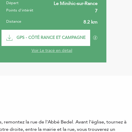
Départ
Le Minihic-sur-Rance
Informations pratiques
Points d'intérêt
7
Distance
8.2 km
Documentation
SECTIONS.TOURI
GPS - CÔTÉ RANCE ET CAMPAGNE
Voir Le tracé en détail
 remontez la rue de l'Abbé Bedel. Avant l'église, tournez à
re droite, entre la mairie et la rue, vous trouverez un