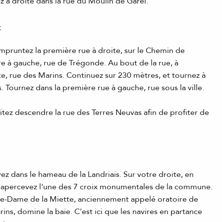
z à droite dans la rue du Moulin de Garel.
x
empruntez la première rue à droite, sur le Chemin de
re à gauche, rue de Trégonde. Au bout de la rue, à
ite, rue des Marins. Continuez sur 230 mètres, et tournez à
. Tournez dans la première rue à gauche, rue sous la ville.
itez descendre la rue des Terres Neuvas afin de profiter de
vez dans le hameau de la Landriais. Sur votre droite, en
s apercevez l'une des 7 croix monumentales de la commune.
otre-Dame de la Miette, anciennement appelé oratoire de
s, domine la baie. C'est ici que les navires en partance