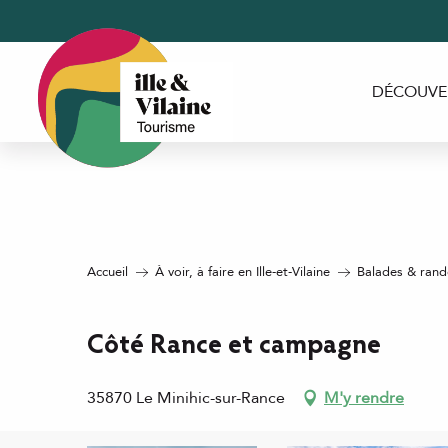
Aller
au
contenu
principal
DÉCOUVE
Accueil
À voir, à faire en Ille-et-Vilaine
Balades & rando
Côté Rance et campagne
35870 Le Minihic-sur-Rance
M'y rendre