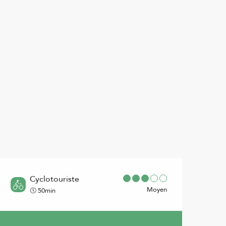
Points d'intérêt
Cyclotouriste
Moyen
50min