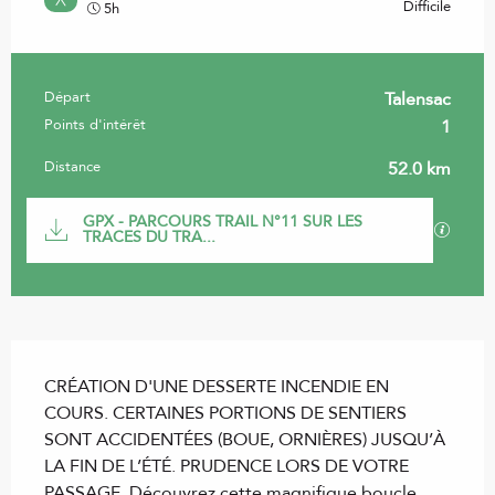
Difficile
5h
Départ
Talensac
Informations pratiques
Points d'intérêt
1
Distance
52.0 km
Documentation
GPX - PARCOURS TRAIL N°11 SUR LES
SECTI
TRACES DU TRA...
Description
CRÉATION D'UNE DESSERTE INCENDIE EN 
COURS. CERTAINES PORTIONS DE SENTIERS 
SONT ACCIDENTÉES (BOUE, ORNIÈRES) JUSQU’À 
LA FIN DE L’ÉTÉ. PRUDENCE LORS DE VOTRE 
PASSAGE. Découvrez cette magnifique boucle, 