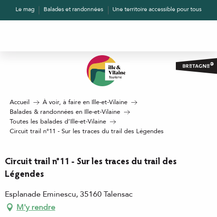
Aller
Le mag
Balades et randonnées
Une territoire accessible pour tous
au
contenu
principal
Accueil
À voir, à faire en Ille-et-Vilaine
Balades & randonnées en Ille-et-Vilaine
Toutes les balades d’Ille-et-Vilaine
Circuit trail n°11 - Sur les traces du trail des Légendes
Circuit trail n°11 - Sur les traces du trail des
Légendes
Esplanade Eminescu, 35160 Talensac
M'y rendre