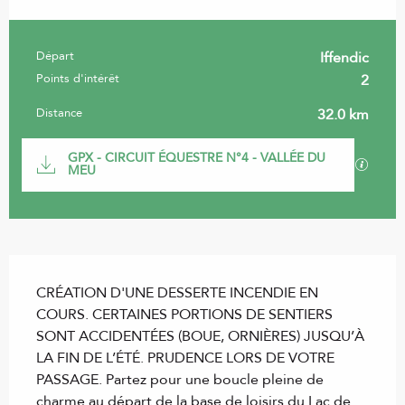
Départ
Iffendic
Informations pratiques
Points d'intérêt
2
Distance
32.0 km
Documentation
GPX - CIRCUIT ÉQUESTRE N°4 - VALLÉE DU
SECTI
MEU
Description
CRÉATION D'UNE DESSERTE INCENDIE EN 
COURS. CERTAINES PORTIONS DE SENTIERS 
SONT ACCIDENTÉES (BOUE, ORNIÈRES) JUSQU’À 
LA FIN DE L’ÉTÉ. PRUDENCE LORS DE VOTRE 
PASSAGE. Partez pour une boucle pleine de 
charme au départ de la base de loisirs du Lac de 