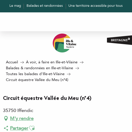
Aller
Le mag
Balades et randonnées
Une territoire accessible pour tous
au
contenu
principal
Accueil
À voir, à faire en Ille-et-Vilaine
Balades & randonnées en Ille-et-Vilaine
Toutes les balades d’Ille-et-Vilaine
Circuit équestre Vallée du Meu (n°4)
Circuit équestre Vallée du Meu (n°4)
35750 Iffendic
M'y rendre
Ajouter aux favoris
Partager