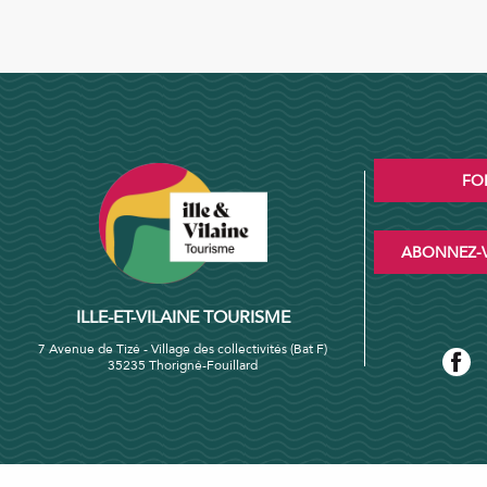
FO
ABONNEZ-V
ILLE-ET-VILAINE TOURISME
7 Avenue de Tizé - Village des collectivités (Bat F)
35235 Thorigné-Fouillard