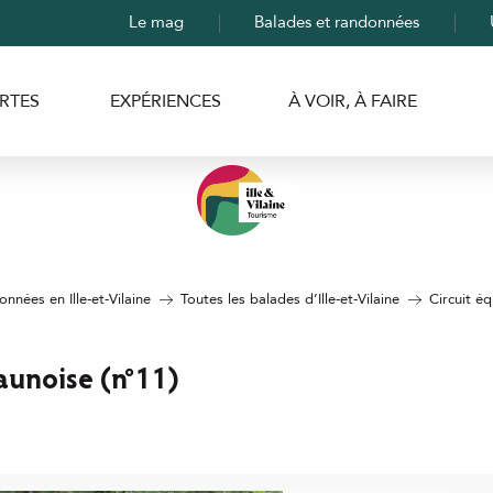
Le mag
Balades et randonnées
RTES
EXPÉRIENCES
À VOIR, À FAIRE
nnées en Ille-et-Vilaine
Toutes les balades d’Ille-et-Vilaine
Circuit éq
aunoise (n°11)