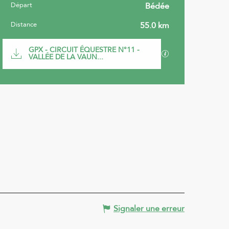
Départ
Bédée
Informations pratiques
Distance
55.0 km
Documentation
GPX - CIRCUIT ÉQUESTRE N°11 -
SECTIONS.TOURI
VALLÉE DE LA VAUN...
Signaler une erreur