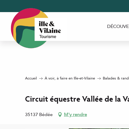
Aller
au
contenu
principal
DÉCOUVE
Accueil
À voir, à faire en Ille-et-Vilaine
Balades & rando
Circuit équestre Vallée de la V
35137 Bédée
M'y rendre