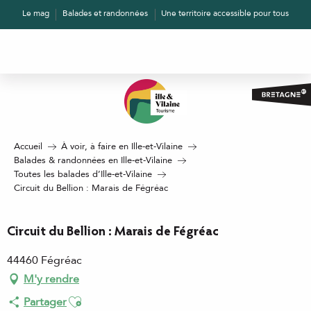
Aller
Le mag
Balades et randonnées
Une territoire accessible pour tous
au
contenu
principal
Accueil
À voir, à faire en Ille-et-Vilaine
Balades & randonnées en Ille-et-Vilaine
Toutes les balades d’Ille-et-Vilaine
Circuit du Bellion : Marais de Fégréac
Circuit du Bellion : Marais de Fégréac
44460 Fégréac
M'y rendre
Ajouter aux favoris
Partager