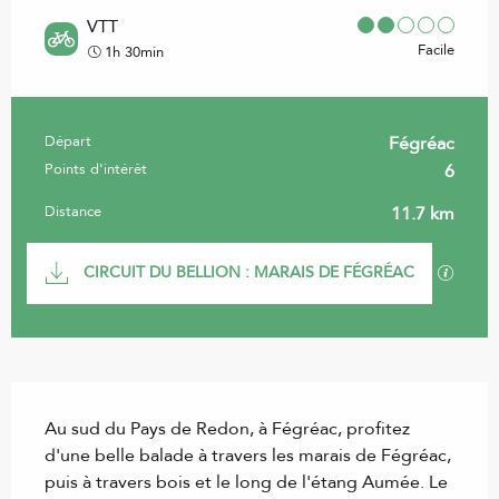
VTT
Facile
1h 30min
Départ
Fégréac
Informations pratiques
Points d'intérêt
6
Distance
11.7 km
Documentation
SECTI
CIRCUIT DU BELLION : MARAIS DE FÉGRÉAC
Description
Au sud du Pays de Redon, à Fégréac, profitez 
d'une belle balade à travers les marais de Fégréac, 
puis à travers bois et le long de l'étang Aumée. Le 