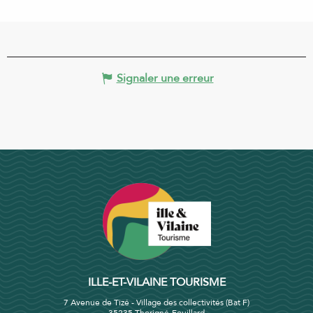
Signaler une erreur
ILLE-ET-VILAINE TOURISME
7 Avenue de Tizé - Village des collectivités (Bat F)
35235 Thorigné-Fouillard