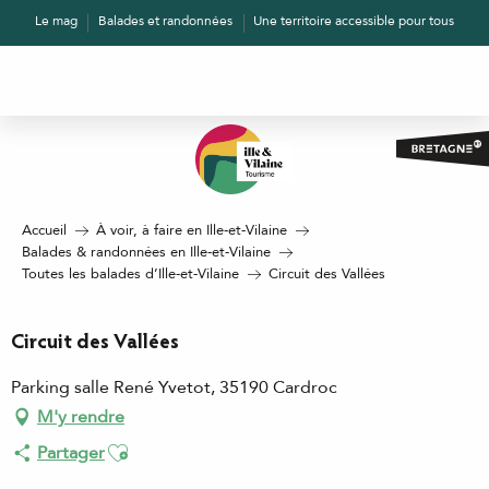
Aller
Le mag
Balades et randonnées
Une territoire accessible pour tous
au
contenu
principal
Accueil
À voir, à faire en Ille-et-Vilaine
Balades & randonnées en Ille-et-Vilaine
Toutes les balades d’Ille-et-Vilaine
Circuit des Vallées
Circuit des Vallées
Parking salle René Yvetot, 35190 Cardroc
M'y rendre
Ajouter aux favoris
Partager