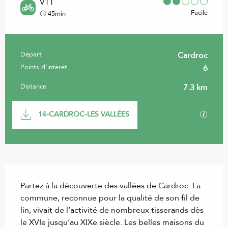
VTT
Facile
45min
Départ
Cardroc
Informations pratiques
Points d'intérêt
6
Distance
7.3 km
Documentation
SECTI
14-CARDROC-LES VALLÉES
Description
Partez à la découverte des vallées de Cardroc. La 
commune, reconnue pour la qualité de son fil de 
lin, vivait de l’activité de nombreux tisserands dès 
le XVIe jusqu’au XIXe siècle. Les belles maisons du 