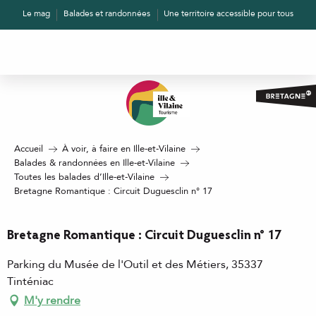
Aller
Le mag
Balades et randonnées
Une territoire accessible pour tous
au
contenu
principal
Accueil
À voir, à faire en Ille-et-Vilaine
Balades & randonnées en Ille-et-Vilaine
Toutes les balades d’Ille-et-Vilaine
Bretagne Romantique : Circuit Duguesclin n° 17
Bretagne Romantique : Circuit Duguesclin n° 17
Parking du Musée de l'Outil et des Métiers, 35337
Tinténiac
M'y rendre