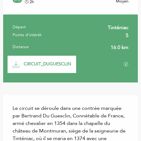
Moyen
2h
Départ
Tinténiac
Informations pratiques
Points d'intérêt
5
Distance
16.0 km
Documentation
SECTI
CIRCUIT_DUGUESCLIN
Description
Le circuit se déroule dans une contrée marquée 
par Bertrand Du Guesclin, Connétable de France, 
armé chevalier en 1354 dans la chapelle du 
château de Montmuran, siège de la seigneurie de 
Tinténiac, où il se maria en 1374 avec une 