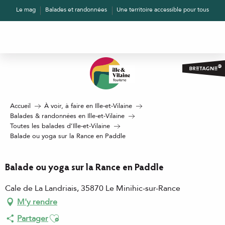
Aller
Le mag
Balades et randonnées
Une territoire accessible pour tous
au
contenu
principal
Accueil
À voir, à faire en Ille-et-Vilaine
Balades & randonnées en Ille-et-Vilaine
Toutes les balades d’Ille-et-Vilaine
Balade ou yoga sur la Rance en Paddle
Balade ou yoga sur la Rance en Paddle
Cale de La Landriais, 35870 Le Minihic-sur-Rance
M'y rendre
Ajouter aux favoris
Partager