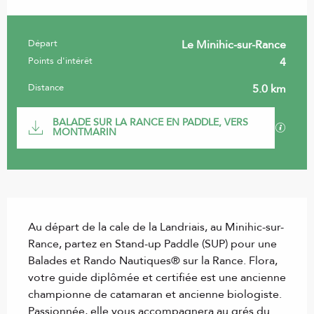
Départ
Le Minihic-sur-Rance
Informations pratiques
Points d'intérêt
4
Distance
5.0 km
Documentation
BALADE SUR LA RANCE EN PADDLE, VERS
SECTI
MONTMARIN
Description
Au départ de la cale de la Landriais, au Minihic-sur-
Rance, partez en Stand-up Paddle (SUP) pour une 
Balades et Rando Nautiques® sur la Rance. Flora, 
votre guide diplômée et certifiée est une ancienne 
championne de catamaran et ancienne biologiste. 
Passionnée, elle vous accompagnera au grés du 