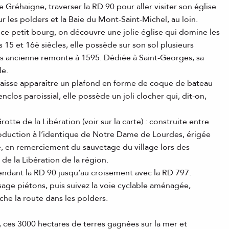
e Gréhaigne, traverser la RD 90 pour aller visiter son église
ur les polders et la Baie du Mont-Saint-Michel, au loin.
 ce petit bourg, on découvre une jolie église qui domine les
s 15 et 16è siècles, elle possède sur son sol plusieurs
us ancienne remonte à 1595. Dédiée à Saint-Georges, sa
le.
é laisse apparaître un plafond en forme de coque de bateau
clos paroissial, elle possède un joli clocher qui, dit-on,
rotte de la Libération (voir sur la carte) : construite entre
roduction à l’identique de Notre Dame de Lourdes, érigée
e, en remerciement du sauvetage du village lors des
 la Libération de la région.
endant la RD 90 jusqu’au croisement avec la RD 797.
ssage piétons, puis suivez la voie cyclable aménagée,
che la route dans les polders.
, ces 3000 hectares de terres gagnées sur la mer et