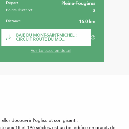
Départ
Pleine-Fougères
Informations pratiques
Points d'intérêt
3
Distance
16.0 km
Documentation
BAIE DU MONT-SAINT-MICHEL :
SECTIONS.TOURI
CIRCUIT ROUTE DU MO...
Voir Le tracé en détail
ller découvrir l’église et son gisant :
ite aux 18 et 19è siècles, est un bel édifice en granit, de