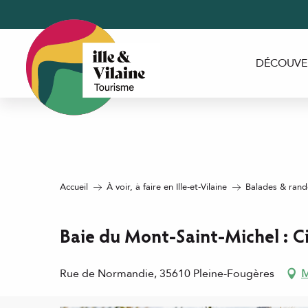
Aller
au
contenu
principal
DÉCOUVE
Accueil
À voir, à faire en Ille-et-Vilaine
Balades & rando
Baie du Mont-Saint-Michel : C
Rue de Normandie, 35610 Pleine-Fougères
M