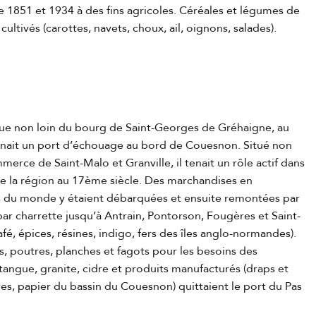
1851 et 1934 à des fins agricoles. Céréales et légumes de
ultivés (carottes, navets, choux, ail, oignons, salades).
r que non loin du bourg de Saint-Georges de Gréhaigne, au
tenait un port d’échouage au bord de Couesnon. Situé non
erce de Saint-Malo et Granville, il tenait un rôle actif dans
 la région au 17ème siècle. Des marchandises en
 du monde y étaient débarquées et ensuite remontées par
par charrette jusqu’à Antrain, Pontorson, Fougères et Saint-
afé, épices, résines, indigo, fers des îles anglo-normandes).
cs, poutres, planches et fagots pour les besoins des
 tangue, granite, cidre et produits manufacturés (draps et
res, papier du bassin du Couesnon) quittaient le port du Pas