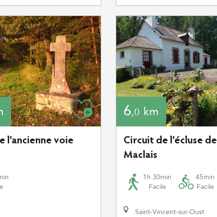
6
m
km
,0
e l'ancienne voie
Circuit de l'écluse de
Maclais
min
1h 30min
45min
le
Facile
Facile
Saint-Vincent-sur-Oust