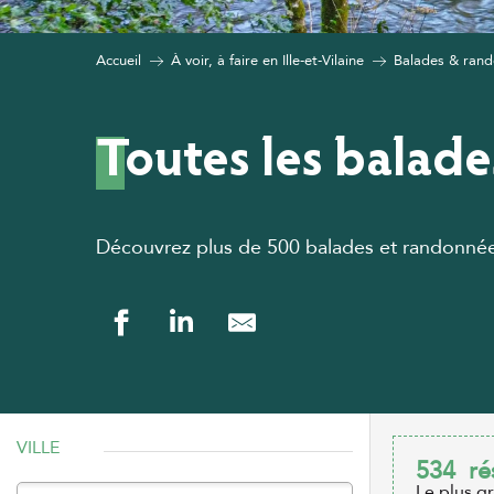
Accueil
À voir, à faire en Ille-et-Vilaine
Balades & rando
Toutes les balade
Découvrez plus de 500 balades et randonnées à
VILLE
534
ré
Le plus g