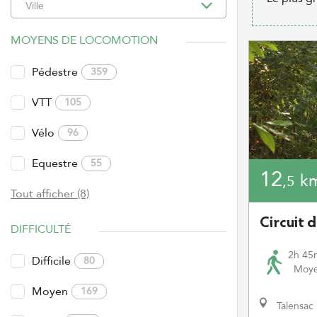
MOYENS DE LOCOMOTION
Pédestre
359
VTT
105
Vélo
96
Equestre
55
12
k
,5
Tout afficher (8)
Circuit 
DIFFICULTÉ
2h 45
Difficile
80
Moy
Moyen
169
Talensac