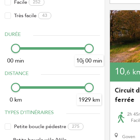
Facile
252
Très facile
43
DURÉE
00 min
10j 00 min
10
k
,6
DISTANCE
Circuit d
0 km
1929 km
ferrée
TYPES D'ITINÉRAIRES
2h 45
Faci
Petite boucle pédestre
275
Goven