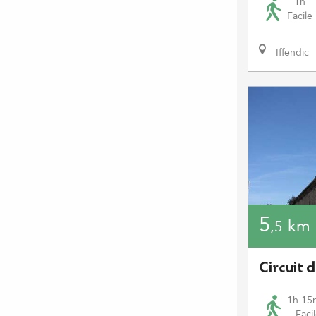
1h
Facile
Iffendic
5
km
,5
Circuit d
1h 15
Faci