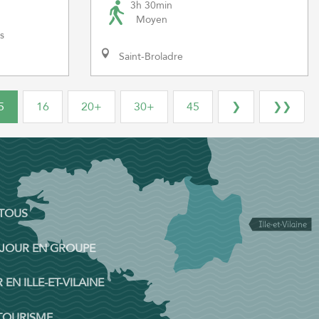
3h 30min
Moyen
s
Saint-Broladre
5
16
20+
30+
45
❯
❯❯
 TOUS
ÉJOUR EN GROUPE
 EN ILLE-ET-VILAINE
 TOURISME