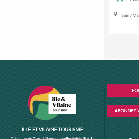
Saint-M
FO
ABONNEZ-V
ILLE-ET-VILAINE TOURISME
7 Avenue de Tizé - Village des collectivités (Bat F)