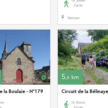
1h 30min
Facile
Talensac
5
km
,6
e la Boulaie - N°179
Circuit de la Bélinay
min
1h 40min
le
Facile