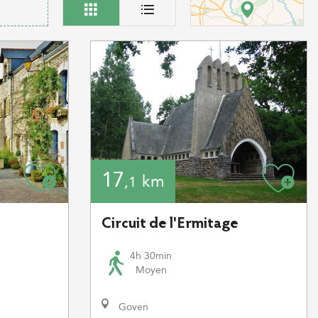
17
km
,1
Circuit de l'Ermitage
4h 30min
Moyen
Goven