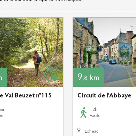
9
m
km
,8
de Val Beuzet n°115
Circuit de l'Abbaye
min
2h
en
Facile
Lohéac