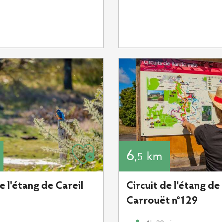
6
km
,5
e l'étang de Careil
Circuit de l'étang de
Carrouët n°129