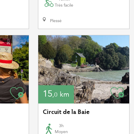
Très facile
Plessé
15
km
,0
Circuit de la Baie
3h
Moyen