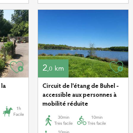
2
km
,0
 la
Circuit de l'étang de Buhel -
accessible aux personnes à
mobilité réduite
1h
Facile
30min
10min
Très facile
Très facile
10min