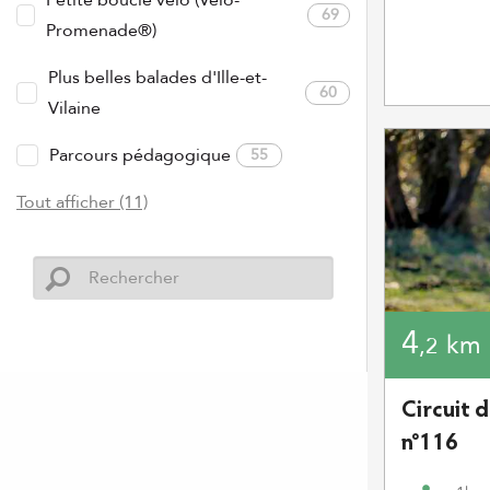
Petite boucle vélo (Vélo-
69
Promenade®)
Plus belles balades d'Ille-et-
60
Vilaine
Parcours pédagogique
55
Tout afficher (11)
4
km
,2
Circuit d
n°116