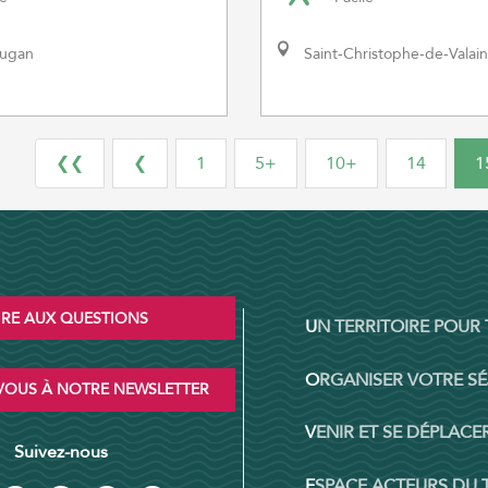
augan
Saint-Christophe-de-Valain
❮❮
❮
1
5+
10+
14
1
IRE AUX QUESTIONS
UN TERRITOIRE POUR
ORGANISER VOTRE S
OUS À NOTRE NEWSLETTER
VENIR ET SE DÉPLACER
Suivez-nous
ESPACE ACTEURS DU