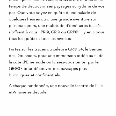
temps de découvrir ses paysages au rythme de vos
pas. Que vous soyez en quête d’une balade de
quelques heures ou d’une grande aventure sur
plusieurs jours, une multitude d’itinéraires balisés
s’offrent à vous : PR®, GR® ou GRP®, il y en a pour
tous les goûts et tous les niveaux.
Partez sur les traces du célèbre GR® 34, le Sentier
des Douaniers, pour une immersion iodée au fil de
la côte d’Émeraude ou laissez-vous tenter par le
GR®37 pour découvrir des paysages plus
bucoliques et confidentiels.
À chaque randonnée, une nouvelle facette de l’Ille-
et-Vilaine se dévoile.
Le GR®37 en Ille-et-Vilaine, plongez en plein
cœur de la Bretagne
Le chemin des douaniers ou GR®34, une
expérience mémorable
Les grands itinéraires à pied d’Ille-et-Vilaine