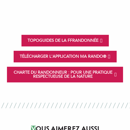
Hébergements rando
Brochures
Avant de partir en randonnée, quelques
réflexes à adopter
Signaler une anomalie sur les sentiers
Des circuits balisés pour chaque pratique
Comment venir et se déplacer en Ille-et-Vilaine
?
TOPOGUIDES DE LA FFRANDONNÉE
TÉLÉCHARGER L'APPLICATION MA RANDO®
CHARTE DU RANDONNEUR : POUR UNE PRATIQUE
RESPECTUEUSE DE LA NATURE
VOUS AIMEREZ AUSSI