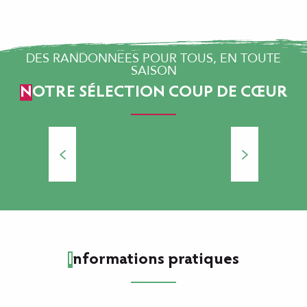
Toutes les balades et circuits de randonnées
pédestres
DES RANDONNÉES POUR TOUS, EN TOUTE
SAISON
NOTRE SÉLECTION COUP DE CŒUR
Les espaces naturels et sauvages,
Les
respirez le grand air breton
Informations pratiques