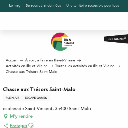
Aller
Le mag
Balades et randonnées
Une territoire accessible pour tous
au
contenu
principal
Accueil
À voir, à faire en Ille-et-Vilaine
Activités en Ille-et-Vilaine
Toutes les activités en Ille-et-Vilaine
Chasse aux Trésors Saint-Malo
Chasse aux Trésors Saint-Malo
PLEIN-AIR
ESCAPE GAMES
esplanade Saint-Vincent, 35400 Saint-Malo
M'y rendre
Ajouter aux favoris
Partager