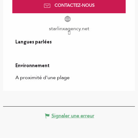
CONTACTEZ-NOUS
starlinxagency.net
Langues parlées
Langues parlées
Environnement
Environnement
A proximité d'une plage
Signaler une erreur