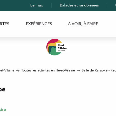
Le mag
Balades et randonnées
RTES
EXPÉRIENCES
À VOIR, À FAIRE
-et-Vilaine
Toutes les activités en Ille-et-Vilaine
Salle de Karaoké - R
pe
dre