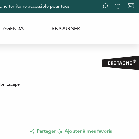
Une territoire accessible pour tous
Recherche
Voir les fav
AGENDA
SÉJOURNER
edon Escape
Ajouter aux favoris
Partager
Ajouter à mes favoris