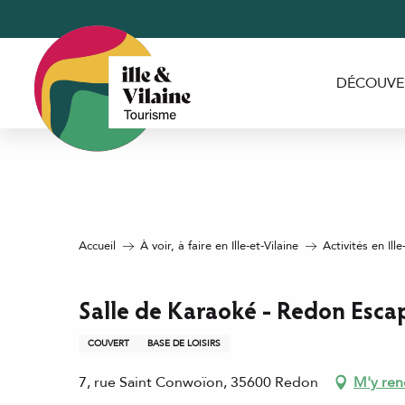
Aller
au
contenu
principal
DÉCOUVE
Accueil
À voir, à faire en Ille-et-Vilaine
Activités en Ille
Salle de Karaoké - Redon Esca
COUVERT
BASE DE LOISIRS
7, rue Saint Conwoïon, 35600 Redon
M'y ren