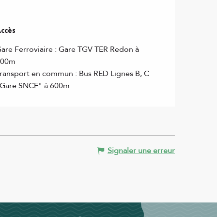
ccès
ccès
are Ferroviaire : Gare TGV TER Redon à
600m
ransport en commun : Bus RED Lignes B, C
Gare SNCF" à 600m
Signaler une erreur