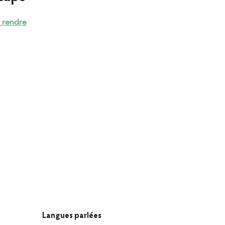
 rendre
Langues parlées
Langues parlées