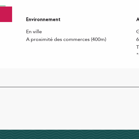
Environnement
A
Environnement
A
En ville
G
A proximité des commerces
(400m)
T
"