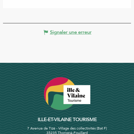
Signaler une erreur
ILLE-ET-VILAINE TOURISME
7 Avenue de Tizé - Village des collectivités (Bat F)
35235 Thorigné-Fouillard