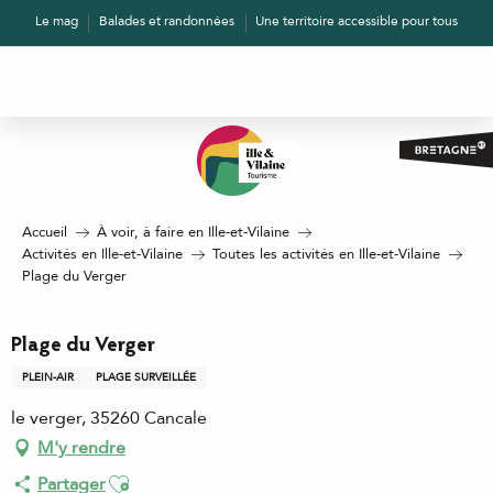
Aller
Le mag
Balades et randonnées
Une territoire accessible pour tous
au
contenu
principal
Accueil
À voir, à faire en Ille-et-Vilaine
Activités en Ille-et-Vilaine
Toutes les activités en Ille-et-Vilaine
Plage du Verger
Plage du Verger
PLEIN-AIR
PLAGE SURVEILLÉE
le verger, 35260 Cancale
M'y rendre
Ajouter aux favoris
Partager