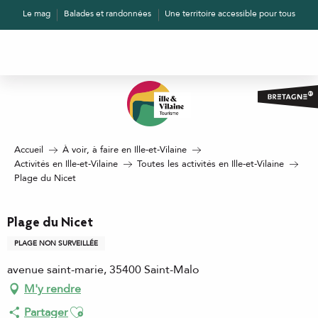
Aller
Le mag
Balades et randonnées
Une territoire accessible pour tous
au
contenu
principal
Accueil
À voir, à faire en Ille-et-Vilaine
Activités en Ille-et-Vilaine
Toutes les activités en Ille-et-Vilaine
Plage du Nicet
Plage du Nicet
PLAGE NON SURVEILLÉE
avenue saint-marie, 35400 Saint-Malo
M'y rendre
Ajouter aux favoris
Partager