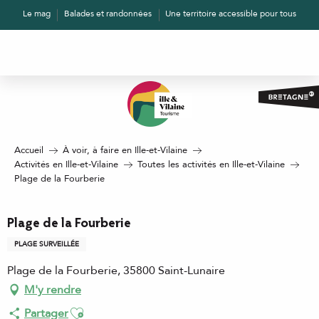
Aller
Le mag
Balades et randonnées
Une territoire accessible pour tous
au
contenu
principal
Accueil
À voir, à faire en Ille-et-Vilaine
Activités en Ille-et-Vilaine
Toutes les activités en Ille-et-Vilaine
Plage de la Fourberie
Plage de la Fourberie
PLAGE SURVEILLÉE
Plage de la Fourberie, 35800 Saint-Lunaire
M'y rendre
Ajouter aux favoris
Partager