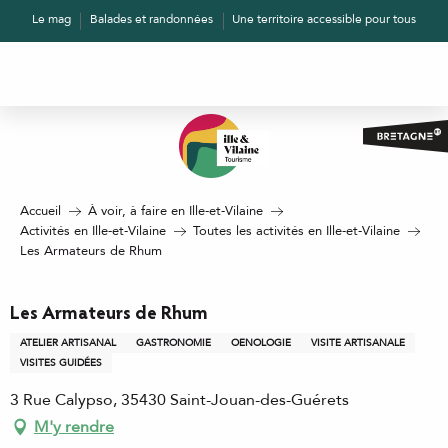
Aller
Le mag
Balades et randonnées
Une territoire accessible pour tous
au
contenu
principal
Accueil
À voir, à faire en Ille-et-Vilaine
Activités en Ille-et-Vilaine
Toutes les activités en Ille-et-Vilaine
Les Armateurs de Rhum
Les Armateurs de Rhum
ATELIER ARTISANAL
GASTRONOMIE
OENOLOGIE
VISITE ARTISANALE
VISITES GUIDÉES
3 Rue Calypso, 35430 Saint-Jouan-des-Guérets
M'y rendre