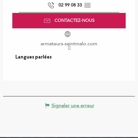
02 99 08 33
▒▒
CONTACTEZ-NOUS
armateurs-saintmalo.com
Langues parlées
Langues parlées
Signaler une erreur