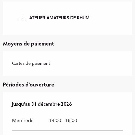
ATELIER AMATEURS DE RHUM
Moyens de paiement
Cartes de paiement
Périodes d'ouverture
Du
3 avril 2026
au
31 décembre 2026
Jusqu'au
31 décembre 2026
Mercredi
14:00 - 18:00