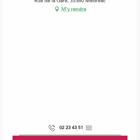
Rue de la Gare, 35360 Médréac
M'y rendre
02 23 43 51
▒▒