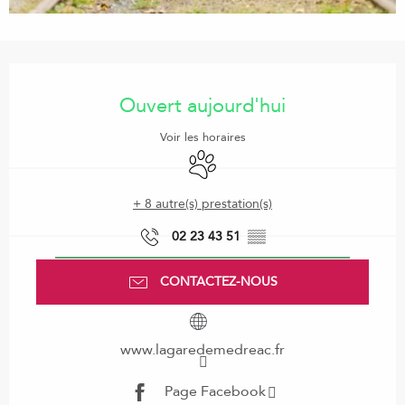
Ouverture et coordonnées
Ouvert aujourd'hui
Voir les horaires
Animaux acceptés
+ 8 autre(s) prestation(s)
02 23 43 51
▒▒
CONTACTEZ-NOUS
www.lagaredemedreac.fr
Page Facebook