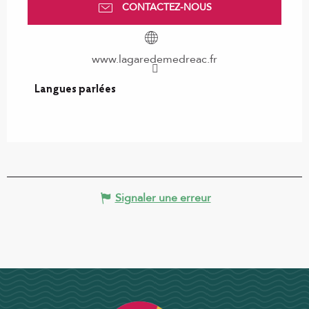
CONTACTEZ-NOUS
www.lagaredemedreac.fr
Langues parlées
Langues parlées
Signaler une erreur