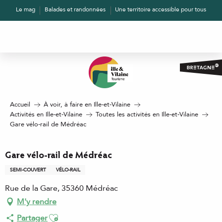
Aller
Le mag
Balades et randonnées
Une territoire accessible pour tous
au
contenu
principal
Accueil
À voir, à faire en Ille-et-Vilaine
Activités en Ille-et-Vilaine
Toutes les activités en Ille-et-Vilaine
Gare vélo-rail de Médréac
Gare vélo-rail de Médréac
SEMI-COUVERT
VÉLO-RAIL
Rue de la Gare, 35360 Médréac
M'y rendre
Ajouter aux favoris
Partager