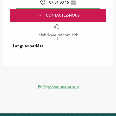
07 84 00 15
▒▒
CONTACTEZ-NOUS
lafabrique.rafcom.bzh
Langues parlées
Langues parlées
Signaler une erreur