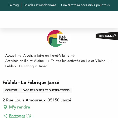
Aller
Le mag
Balades et randonnées
Une territoire accessible pour tous
au
contenu
principal
Accueil
À voir, à faire en Ille-et-Vilaine
Activités en Ille-et-Vilaine
Toutes les activités en Ille-et-Vilaine
Fablab - La Fabrique Janzé
Fablab - La Fabrique Janzé
COUVERT
PARC DE LOISIRS ET D'ATTRACTIONS
2 Rue Louis Amoureux, 35150 Janzé
M'y rendre
Ajouter aux favoris
Partager