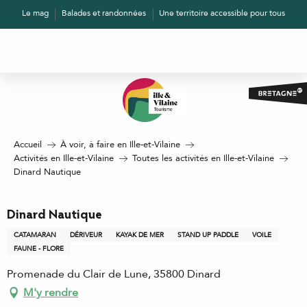
Aller
Le mag
Balades et randonnées
Une territoire accessible pour tous
au
contenu
principal
Accueil
À voir, à faire en Ille-et-Vilaine
Activités en Ille-et-Vilaine
Toutes les activités en Ille-et-Vilaine
Dinard Nautique
Dinard Nautique
CATAMARAN
DÉRIVEUR
KAYAK DE MER
STAND UP PADDLE
VOILE
FAUNE - FLORE
Promenade du Clair de Lune, 35800 Dinard
M'y rendre