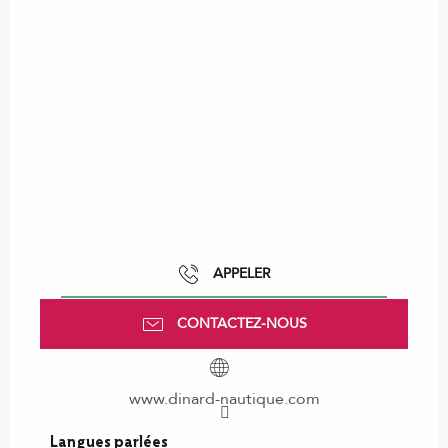
APPELER
CONTACTEZ-NOUS
www.dinard-nautique.com
Langues parlées
Langues parlées