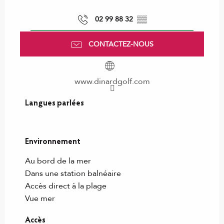
02 99 88 32
▒▒
CONTACTEZ-NOUS
www.dinardgolf.com
Langues parlées
Langues parlées
Environnement
Environnement
Au bord de la mer
Dans une station balnéaire
Accès direct à la plage
Vue mer
Accès
Accès