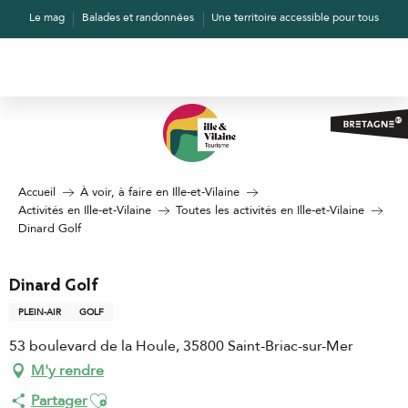
Aller
Le mag
Balades et randonnées
Une territoire accessible pour tous
au
contenu
principal
Accueil
À voir, à faire en Ille-et-Vilaine
Activités en Ille-et-Vilaine
Toutes les activités en Ille-et-Vilaine
Dinard Golf
Dinard Golf
PLEIN-AIR
GOLF
53 boulevard de la Houle, 35800 Saint-Briac-sur-Mer
M'y rendre
Ajouter aux favoris
Partager