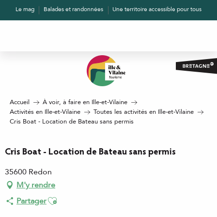
Aller
Le mag
Balades et randonnées
Une territoire accessible pour tous
au
contenu
principal
Accueil
À voir, à faire en Ille-et-Vilaine
Activités en Ille-et-Vilaine
Toutes les activités en Ille-et-Vilaine
Cris Boat - Location de Bateau sans permis
Cris Boat - Location de Bateau sans permis
35600 Redon
M'y rendre
Ajouter aux favoris
Partager