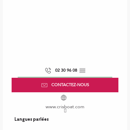
02 30 96 08
▒▒
CONTACTEZ-NOUS
www.crisboat.com
Langues parlées
Langues parlées