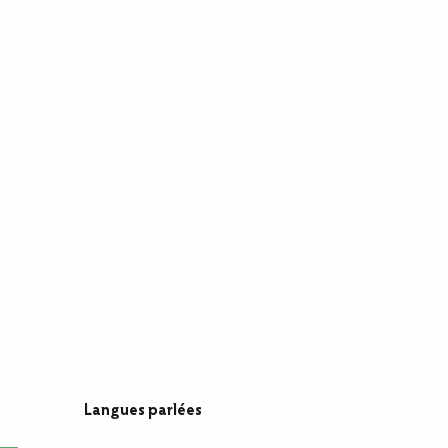
Langues parlées
Langues parlées