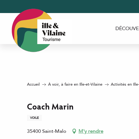
Aller
au
contenu
principal
DÉCOUVE
Accueil
À voir, à faire en Ille-et-Vilaine
Activités en Ille
Coach Marin
VOILE
35400 Saint-Malo
M'y rendre