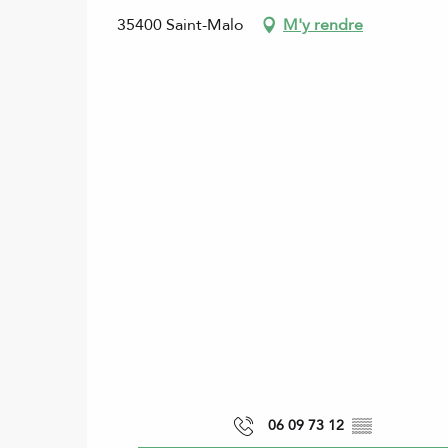
35400 Saint-Malo
M'y rendre
06 09 73 12
▒▒