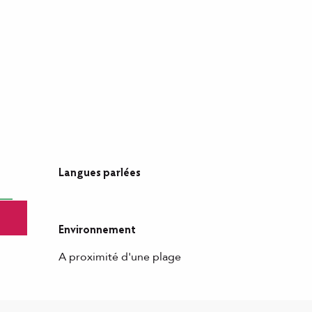
Langues parlées
Langues parlées
Environnement
Environnement
A proximité d'une plage