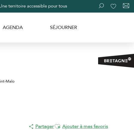
Une territoire accessible pour tous
Recherche
Voir les fav
AGENDA
SÉJOURNER
int-Malo
Ajouter aux favoris
Partager
Ajouter à mes favoris