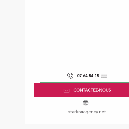
07 64 84 15
▒▒
CONTACTEZ-NOUS
starlinxagency.net