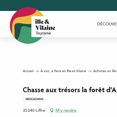
Aller
au
contenu
principal
DÉCOUVE
Accueil
À voir, à faire en Ille-et-Vilaine
Activités en Ille
Chasse aux trésors la forêt d'
GEOCACHING
35340 Liffré
M'y rendre