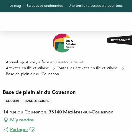
Aller
Le mag
Balades et randonnées
Une territoire accessible pour tous
au
contenu
principal
Accueil
À voir, à faire en Ille-et-Vilaine
Activités en Ille-et-Vilaine
Toutes les activités en Ille-et-Vilaine
Base de plein air du Couesnon
Base de plein air du Couesnon
COUVERT
BASE DE LOISIRS
14 rue du Couesnon, 35140 Mézières-sur-Couesnon
M'y rendre
Ajouter aux favoris
Partager