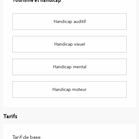
Tourisme et handicap
Tourisme et handicap
Handicap auditif
Handicap visuel
Handicap mental
Handicap moteur
Tarifs
Tarif de base