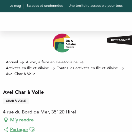
Aller
Le mag
Balades et randonnées
Une territoire accessible pour tous
au
contenu
principal
Accueil
À voir, à faire en Ille-et-Vilaine
Activités en Ille-et-Vilaine
Toutes les activités en Ille-et-Vilaine
Avel Char à Voile
Avel Char à Voile
CHAR À VOILE
4 rue du Bord de Mer, 35120 Hirel
M'y rendre
Ajouter aux favoris
Partager