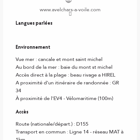
www.avelchars-a-voile.com
Langues parlées
Langues parlées
Environnement
Environnement
Vue mer :
cancale et mont saint michel
Au bord de la mer :
baie du mont st michel
Accès direct à la plage :
beau rivage a HIREL
A proximité d'un itinéraire de randonnée :
GR
34
À proximité de l'EV4 - Vélomaritime
(100m)
Accès
Accès
Route (nationale/départ.) : D155
Transport en commun : Ligne 14 - réseau MAT à
1km