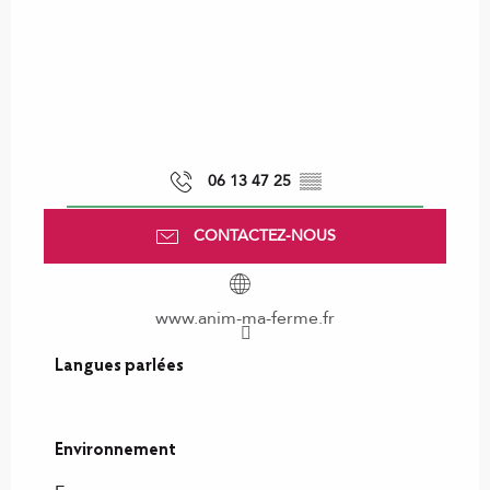
06 13 47 25
▒▒
CONTACTEZ-NOUS
www.anim-ma-ferme.fr
Langues parlées
Langues parlées
Environnement
Environnement