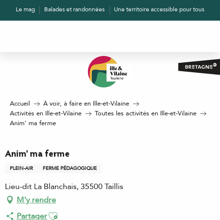
Aller
Le mag
Balades et randonnées
Une territoire accessible pour tous
au
contenu
principal
Accueil
À voir, à faire en Ille-et-Vilaine
Activités en Ille-et-Vilaine
Toutes les activités en Ille-et-Vilaine
Anim' ma ferme
Anim' ma ferme
PLEIN-AIR
FERME PÉDAGOGIQUE
Lieu-dit La Blanchais, 35500 Taillis
M'y rendre
Ajouter aux favoris
Partager