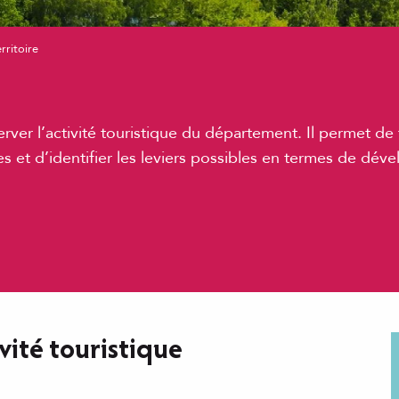
rritoire
erver l’activité touristique du département. Il permet de 
s et d’identifier les leviers possibles en termes de déve
vité touristique