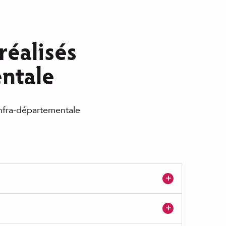
entale
 infra-départementale