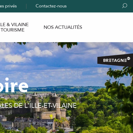
es privés
Contactez-nous
Rech
LLE & VILAINE
NOS ACTUALITÉS
TOURISME
oire
S DE L'ILLE-ET-VILAINE