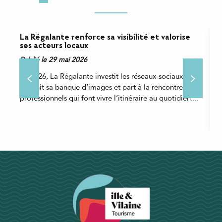
La Régalante renforce sa visibilité et valorise
U
ses acteurs locaux
v
t
Publié le 29 mai 2026
P
En 2026, La Régalante investit les réseaux sociaux,
I
enrichit sa banque d’images et part à la rencontre des
t
professionnels qui font vivre l’itinéraire au quotidien....
t
a