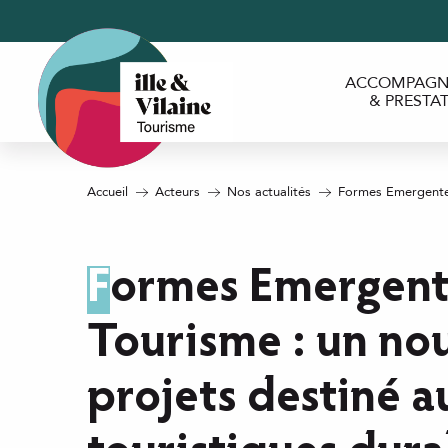
Aller
au
contenu
ACCOMPAGN
principal
& PRESTA
Accueil
Acteurs
Nos actualités
Formes Emergentes 
Formes Emergentes de
Tourisme : un nou
projets destiné a