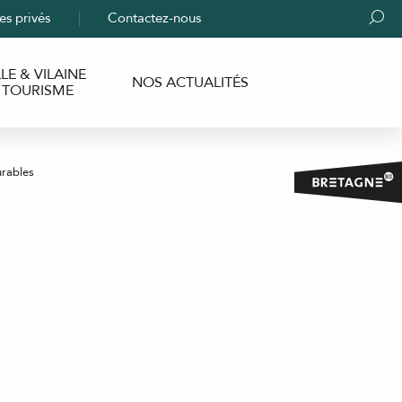
es privés
Contactez-nous
Rech
LLE & VILAINE
NOS ACTUALITÉS
TOURISME
urables