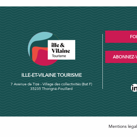
FO
ABONNEZ-V
ILLE-ET-VILAINE TOURISME
7 Avenue de Tizé - Village des collectivités (Bat F)
35235 Thorigné-Fouillard
Mentions léga