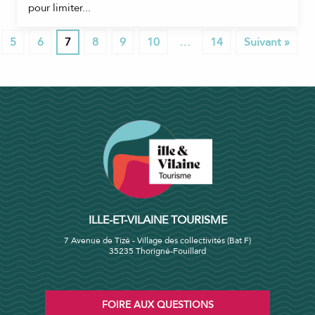
pour limiter...
5
6
7
8
9
10
…
14
Suivant »
ILLE-ET-VILAINE TOURISME
7 Avenue de Tizé - Village des collectivités (Bat F)
35235 Thorigné-Fouillard
FOIRE AUX QUESTIONS