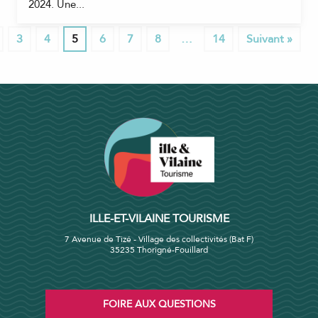
2024. Une...
3
4
5
6
7
8
…
14
Suivant »
ILLE-ET-VILAINE TOURISME
7 Avenue de Tizé - Village des collectivités (Bat F)
35235 Thorigné-Fouillard
FOIRE AUX QUESTIONS