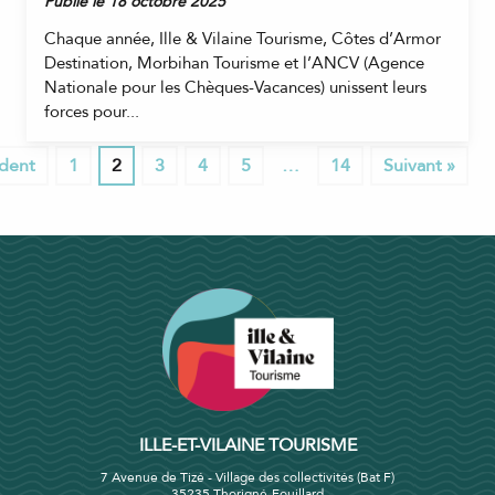
Publié le 18 octobre 2025
Chaque année, Ille & Vilaine Tourisme, Côtes d’Armor
Destination, Morbihan Tourisme et l’ANCV (Agence
Nationale pour les Chèques-Vacances) unissent leurs
forces pour...
édent
1
2
3
4
5
…
14
Suivant »
ILLE-ET-VILAINE TOURISME
7 Avenue de Tizé - Village des collectivités (Bat F)
35235 Thorigné-Fouillard