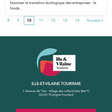
favoriser la transition écologique des entreprises : le
fonds...
8
9
10
11
12
13
14
Suivant »
ILLE-ET-VILAINE TOURISME
7 Avenue de Tizé - Village des collectivités (Bat F)
35235 Thorigné-Fouillard