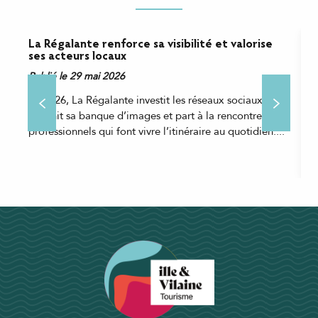
La Régalante renforce sa visibilité et valorise
U
ses acteurs locaux
v
t
Publié le 29 mai 2026
P
En 2026, La Régalante investit les réseaux sociaux,
I
enrichit sa banque d’images et part à la rencontre des
t
professionnels qui font vivre l’itinéraire au quotidien....
t
a