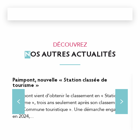
DÉCOUVREZ
NOS AUTRES ACTUALITÉS
Paimpont, nouvelle « Station classée de
U
tourisme »
v
t
Paimpont vient d’obtenir le classement en « Station de
I
tourisme », trois ans seulement après son classement
t
en « Commune touristique ». Une démarche engagée
t
en 2024,...
a