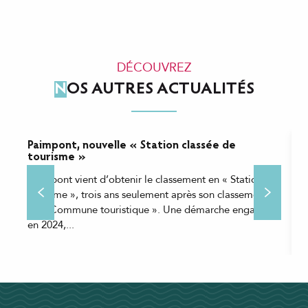
DÉCOUVREZ
NOS AUTRES ACTUALITÉS
Paimpont, nouvelle « Station classée de
U
tourisme »
v
t
Paimpont vient d’obtenir le classement en « Station de
I
tourisme », trois ans seulement après son classement
t
en « Commune touristique ». Une démarche engagée
t
en 2024,...
a