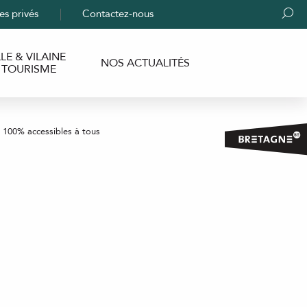
es privés
Contactez-nous
Rech
LLE & VILAINE
NOS ACTUALITÉS
TOURISME
s 100% accessibles à tous