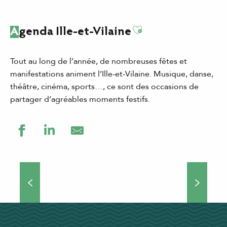
Ajouter aux favor
Agenda Ille-et-Vilaine
Tout au long de l’année, de nombreuses fêtes et
manifestations animent l’Ille-et-Vilaine. Musique, danse,
théâtre, cinéma, sports…, ce sont des occasions de
partager d’agréables moments festifs.
Grands événements
Théâtre de rue, concerts, manifestations culturelles et
sportives… Si vous choisissez de venir séjourner en Ille-
et-Vilaine, vous ne vous ennuierez pas une minute !
Nombreux...
DÉCOUVRIR