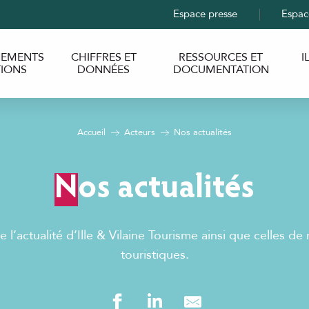
Espace presse
Espac
EMENTS
CHIFFRES ET
RESSOURCES ET
I
TIONS
DONNÉES
DOCUMENTATION
Accueil
Acteurs
Nos actualités
Nos actualités
 l’actualité d’Ille & Vilaine Tourisme ainsi que celles de
touristiques.